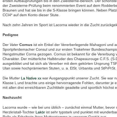
ersten Aufbauprüfungen bis in den Zweisterne-Bereich. Der schönste E
der Zweisterne-Prüfung beim renommierten Event auf dem Rodderber
Braunen und hat sie bis in die S-Klasse bringen können. Neben Platz
CCI4* auf dem Konto dieser Stute.
Nach zehn Jahren im Sport ist Lacorna wieder in die Zucht zurückge
Pedigree
Der
Vater
Cornus
ist ein Enkel der Vererberlegende Mahagoni und 
Sportpferdemacher Consul und zur ersten Trakehner Bundeschampion
Hengstmutter Corna gezogen. Cornus ist bekannt für die Vererbung
Charakter. Der mütterliche Halbbruder des Chapeaurouge C.F.S. (S-Dr
ausgebildet und tat sich als Vererber mit dem gekörten Ursprung TSF
Ulan sowie hochprämierten Stuten, u. a. ElSt. Urbanita und StPrPrSt. 
Die
Mutter
La Native xx
war Ausgangspunkt unserer Zucht. Sie war nac
Klasse L und brachte uns einige hervorragende Fohlen, darunter je e
mit allen drei erreichbaren Zuchttiteln geadelte und sportlich höchst e
Nachzucht
Lacorna wurde – wie bei uns üblich – zunächst einmal Mutter, bevor
Herzkristall-Tochter
Lakör
ist sehr typstark und punktet mit wunderbar
Rolle als Erhalterin ihres Mutterstamms in unserem Gestüt aus.