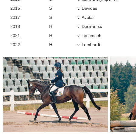
2016
S
v. Davidas
2017
S
v. Avatar
2018
H
v. Desirao xx
2021
H
v. Tecumseh
2022
H
v. Lombardi