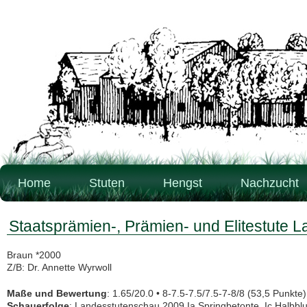
Home
Stuten
Hengst
Nachzucht
Staatsprämien-, Prämien- und Elitestute 
Braun *2000
Z/B: Dr. Annette Wyrwoll
Maße und Bewertung
: 1.65/20.0 • 8-7.5-7.5/7.5-7-8/8 (53,5 Punkte)
Schauerfolge
: Landesstutenschau 2009 Ia Springbetonte, Ic Halbblu