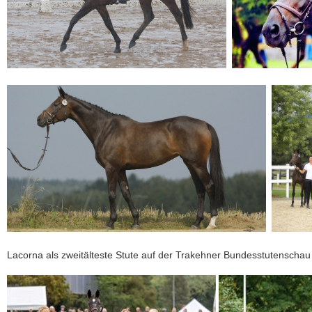
Lacorna als zweitälteste Stute auf der Trakehner Bundesstutenschau