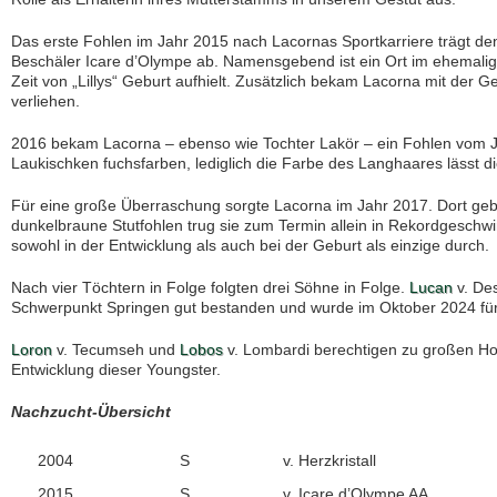
Das erste Fohlen im Jahr 2015 nach Lacornas Sportkarriere trägt 
Beschäler Icare d’Olympe ab. Namensgebend ist ein Ort im ehemalig
Zeit von „Lillys“ Geburt aufhielt. Zusätzlich bekam Lacorna mit der Ge
verliehen.
2016 bekam Lacorna – ebenso wie Tochter Lakör – ein Fohlen vom 
Laukischken fuchsfarben, lediglich die Farbe des Langhaares lässt di
Für eine große Überraschung sorgte Lacorna im Jahr 2017. Dort geba
dunkelbraune Stutfohlen trug sie zum Termin allein in Rekordgeschwi
sowohl in der Entwicklung als auch bei der Geburt als einzige durch.
Nach vier Töchtern in Folge folgten drei Söhne in Folge.
Lucan
v. Des
Schwerpunkt Springen gut bestanden und wurde im Oktober 2024 für
Loron
v. Tecumseh und
Lobos
v. Lombardi berechtigen zu großen Hof
Entwicklung dieser Youngster.
Nachzucht-Übersicht
2004
S
v. Herzkristall
2015
S
v. Icare d’Olympe AA